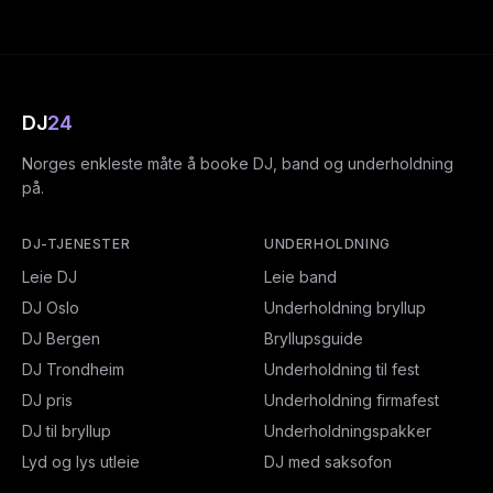
DJ
24
Norges enkleste måte å booke DJ, band og underholdning
på.
DJ-TJENESTER
UNDERHOLDNING
Leie DJ
Leie band
DJ Oslo
Underholdning bryllup
DJ Bergen
Bryllupsguide
DJ Trondheim
Underholdning til fest
DJ pris
Underholdning firmafest
DJ til bryllup
Underholdningspakker
Lyd og lys utleie
DJ med saksofon