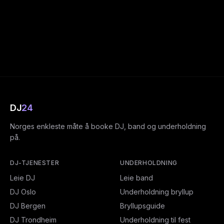
DJ
24
Norges enkleste måte å booke DJ, band og underholdning
på.
DJ-TJENESTER
UNDERHOLDNING
Leie DJ
Leie band
DJ Oslo
Underholdning bryllup
DJ Bergen
Bryllupsguide
DJ Trondheim
Underholdning til fest